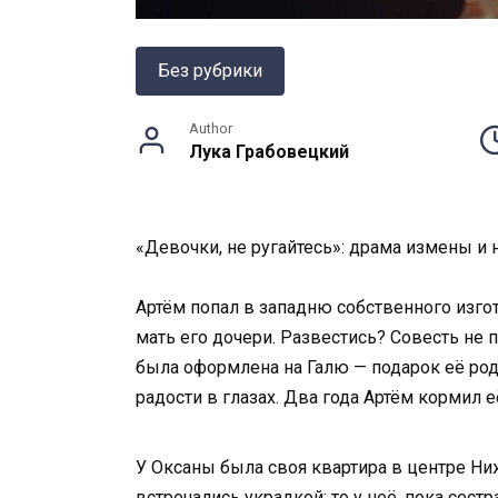
Без рубрики
Author
Лука Грабовецкий
«Девочки, не ругайтесь»: драма измены 
Артём попал в западню собственного изго
мать его дочери. Развестись? Совесть не 
была оформлена на Галю — подарок её роди
радости в глазах. Два года Артём кормил 
У Оксаны была своя квартира в центре Ниж
встречались украдкой: то у неё, пока сест