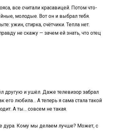
яса, все считали красавицей. Потом что-
ройные, молодые. Вот он и выбрал тебя.
е: ужин, стирка, счётчики. Тепла нет.
правду не скажу — зачем ей знать, что отец
ёл другую и ушёл. Даже телевизор забрал
так его любила… А теперь я сама стала такой
одит. А ты… совсем не такая.
а не дура. Кому мы делаем лучше? Может, с