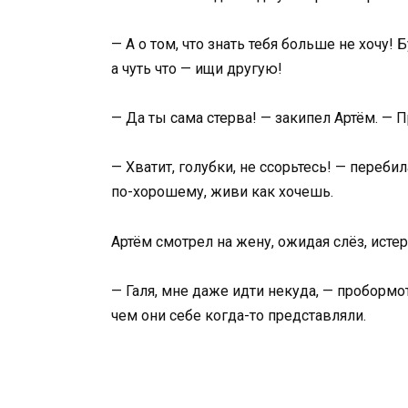
— А о том, что знать тебя больше не хочу!
а чуть что — ищи другую!
— Да ты сама стерва! — закипел Артём. —
— Хватит, голубки, не ссорьтесь! — переби
по-хорошему, живи как хочешь.
Артём смотрел на жену, ожидая слёз, истер
— Галя, мне даже идти некуда, — пробормот
чем они себе когда-то представляли.