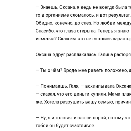
— Знаешь, Оксана, я ведь не всегда была 
то в организме сломалось, и вот результат.
Обидно, конечно, до слёз. Но любви между 
Спасибо, что глаза открыла. Теперь я знаю 
изменял? Скажем, что не сошлись характер
Оксана вдруг расплакалась. Галина растеря
— Ты о чём? Вроде мне реветь положено, а 
— Понимаешь, Галя, — всхлипывала Оксана,
— сказал, что его деньги купили. Мама плак
же. Хотела разрушить вашу семью, причинит
— Ну, я и толстая, и злюсь порой, потому ч
тобой он будет счастливее.