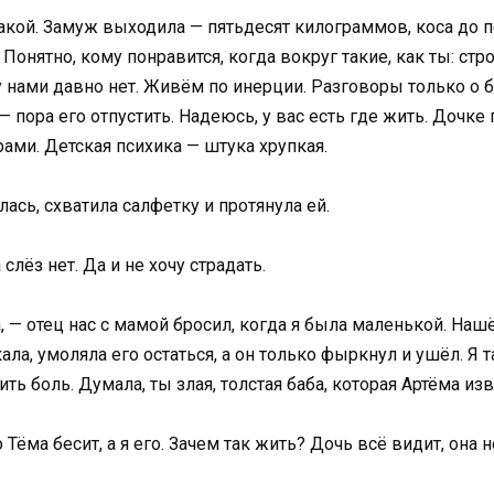
такой. Замуж выходила — пятьдесят килограммов, коса до по
 Понятно, кому понравится, когда вокруг такие, как ты: ст
нами давно нет. Живём по инерции. Разговоры только о быт
— пора его отпустить. Надеюсь, у вас есть где жить. Дочке 
ами. Детская психика — штука хрупкая.
лась, схватила салфетку и протянула ей.
слёз нет. Да и не хочу страдать.
 — отец нас с мамой бросил, когда я была маленькой. Наш
ала, умоляла его остаться, а он только фыркнул и ушёл. Я 
ь боль. Думала, ты злая, толстая баба, которая Артёма изв
то Тёма бесит, а я его. Зачем так жить? Дочь всё видит, он