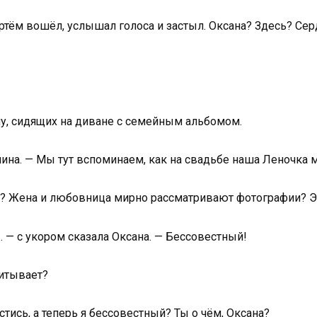
ртём вошёл, услышал голоса и застыл. Оксана? Здесь? Серд
ну, сидящих на диване с семейным альбомом.
лина. — Мы тут вспоминаем, как на свадьбе наша Леночка 
ма? Жена и любовница мирно рассматривают фотографии? Э
ы… — с укором сказала Оксана. — Бессовестный!
читывает?
тись, а теперь я бессовестный? Ты о чём, Оксана?