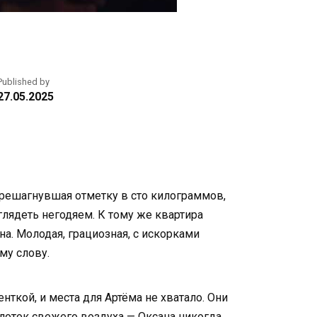
Published by
27.05.2025
ерешагнувшая отметку в сто килограммов,
глядеть негодяем. К тому же квартира
на. Молодая, грациозная, с искорками
му слову.
ткой, и места для Артёма не хватало. Они
 глоток свежего воздуха — Оксана никогда