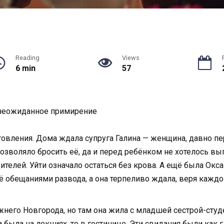
Reading
Views
6 min
57
и неожиданное примирение
товления. Дома ждала супруга Галина — женщина, давно п
позволяло бросить её, да и перед ребёнком не хотелось вы
телей. Уйти означало остаться без крова. А ещё была Окса
её обещаниями развода, а она терпеливо ждала, веря каждо
него Новгорода, но там она жила с младшей сестрой-студен
ра была на лекциях, то в гостинице. Эти свидания были как