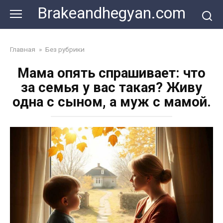
Skip
Brakeandhegyan.com
to
content
Главная
»
Без рубрики
Мама опять спрашивает: что
за семья у вас такая? Живу
одна с сыном, а муж с мамой.