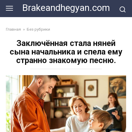
Skip
Brakeandhegyan.com
to
content
Главная
»
Без рубрики
Заключённая стала няней
сына начальника и спела ему
странно знакомую песню.