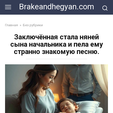
Skip
Brakeandhegyan.com
to
content
Главная
»
Без рубрики
Заключённая стала няней
сына начальника и пела ему
странно знакомую песню.