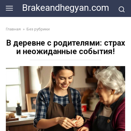
Skip
Brakeandhegyan.com
to
content
Главная
»
Без рубрики
В деревне с родителями: страх
и неожиданные события!