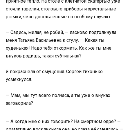
приятное тепло. На столе с клетчатой скатертью уже
стояли тарелки, столовые приборы и хрустальные
рюмки, явно доставленные по особому случаю.
— Садись, милая, не робей, — ласково подтолкнула
меня Татьяна Васильевна к стулу. — Какая ты
худенькая! Надо тебя откормить. Как же ты мне
внуков родишь, такая субтильная?
Я покраснела от смущения. Сергей тихонько
усмехнулся.
— Мам, мы тут всего полчаса, а ты уже о внуках
заговорила?
— А когда мне о них говорить? На смертном одре? —
драматично воскликнула она, но глаза её смеялись. —