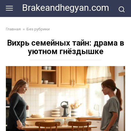
Skip
Brakeandhegyan.com
to
content
Главная
»
Без рубрики
Вихрь семейных тайн: драма в
уютном гнёздышке