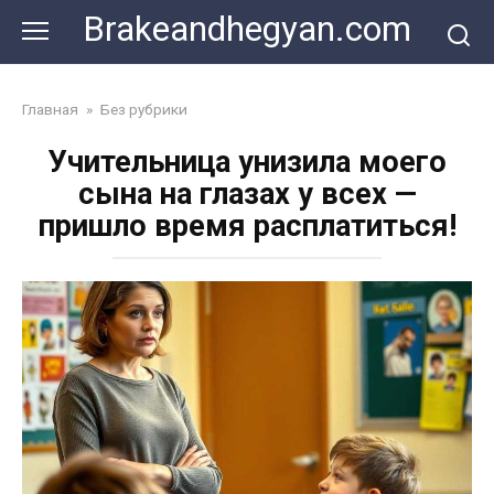
Skip
Brakeandhegyan.com
to
content
Главная
»
Без рубрики
Учительница унизила моего
сына на глазах у всех —
пришло время расплатиться!