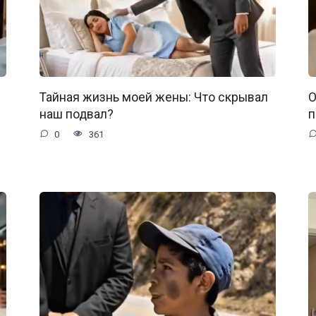
Тайная жизнь моей жены: Что скрывал
О
наш подвал?
п
0
361