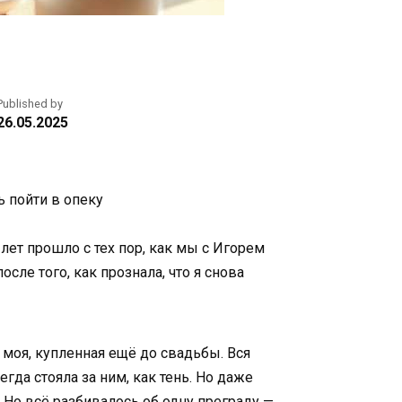
Published by
26.05.2025
ь пойти в опеку
 лет прошло с тех пор, как мы с Игорем
сле того, как прознала, что я снова
 моя, купленная ещё до свадьбы. Вся
да стояла за ним, как тень. Но даже
. Но всё разбивалось об одну преграду —