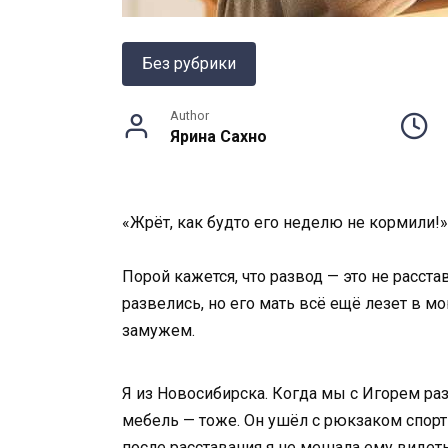
Без рубрики
Author
Ярина Сахно
«Жрёт, как будто его неделю не кормили!»
Порой кажется, что развод — это не расста
развелись, но его мать всё ещё лезет в мо
замужем.
Я из Новосибирска. Когда мы с Игорем ра
мебель — тоже. Он ушёл с рюкзаком спорти
после расставания я не мешала ему видеть