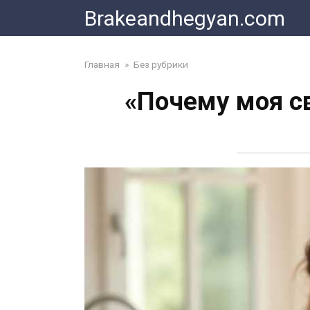
Skip
Brakeandhegyan.com
to
content
Главная
»
Без рубрики
«Почему моя с