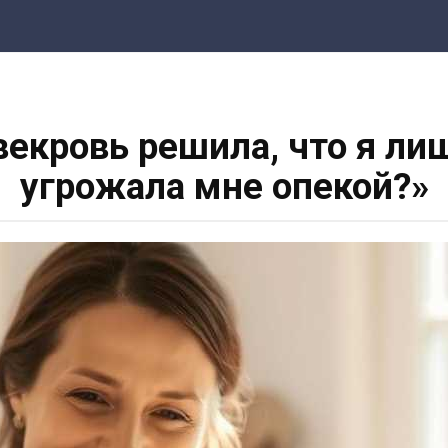
векровь решила, что я ли
угрожала мне опекой?»