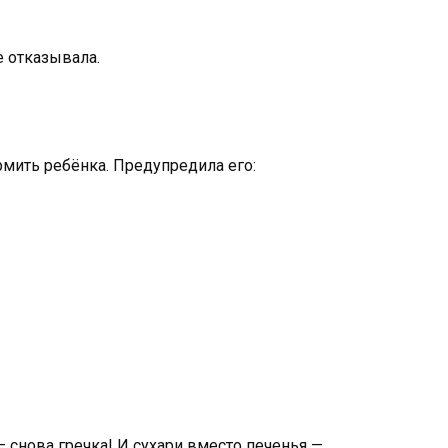
е отказывала.
ормить ребёнка. Предупредила его:
 — снова гречка! И сухари вместо печенья —