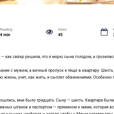
Reading
Views
4 min
45
 — как свёкр решила, что я морю сына голодом, и грозилас
вание с мужем, а вечный пропуск к теще в квартиру. Шесть
ю жизнь, учит, как жить, и сыплет обвинениями. Особенно по
зошлись, мне было тридцать. Сыну — шесть. Квартира была
вных штанов и паспортом — прямиком к маме, которая всег
ся с сыном, наоборот — хотела, чтобы у Миши остался отец