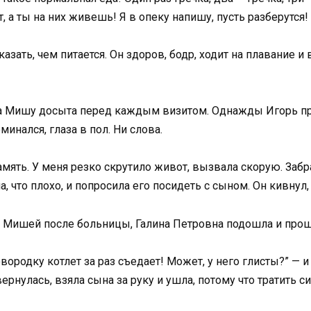
, а ты на них живешь! Я в опеку напишу, пусть разберутся!
азать, чем питается. Он здоров, бодр, ходит на плавание и 
а Мишу досыта перед каждым визитом. Однажды Игорь приш
минался, глаза в пол. Ни слова.
амять. У меня резко скрутило живот, вызвала скорую. Заб
, что плохо, и попросила его посидеть с сыном. Он кивнул, 
за Мишей после больницы, Галина Петровна подошла и про
ородку котлет за раз съедает! Может, у него глисты?” — и 
вернулась, взяла сына за руку и ушла, потому что тратить с