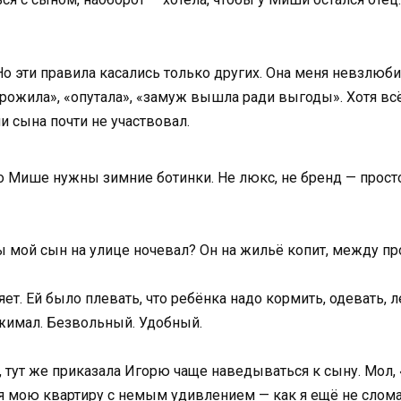
о эти правила касались только других. Она меня невзлюб
рожила», «опутала», «замуж вышла ради выгоды». Хотя всё
и сына почти не участвовал.
о Мише нужны зимние ботинки. Не люкс, не бренд — просто
 мой сын на улице ночевал? Он на жильё копит, между пр
ет. Ей было плевать, что ребёнка надо кормить, одевать, л
ожимал. Безвольный. Удобный.
ж, тут же приказала Игорю чаще наведываться к сыну. Мол,
я мою квартиру с немым удивлением — как я ещё не слом