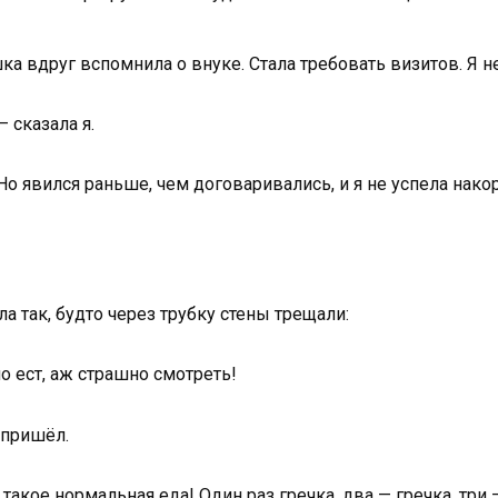
а вдруг вспомнила о внуке. Стала требовать визитов. Я н
 сказала я.
 Но явился раньше, чем договаривались, и я не успела нак
а так, будто через трубку стены трещали:
о ест, аж страшно смотреть!
 пришёл.
о такое нормальная еда! Один раз гречка, два — гречка, три