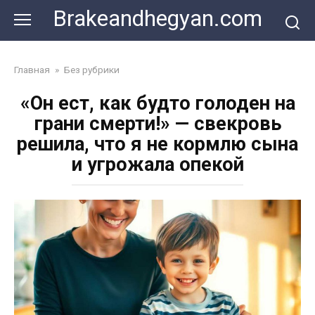
Skip
Brakeandhegyan.com
to
content
Главная
»
Без рубрики
«Он ест, как будто голоден на
грани смерти!» — свекровь
решила, что я не кормлю сына
и угрожала опекой