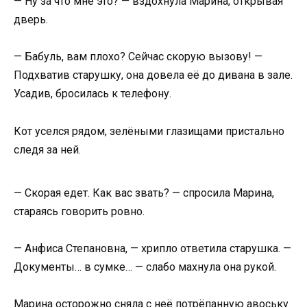
— Ну за что мне это? — вздохнула Марина, открывая
дверь.
— Бабуль, вам плохо? Сейчас скорую вызову! —
Подхватив старушку, она довела её до дивана в зале.
Усадив, бросилась к телефону.
Кот уселся рядом, зелёными глазищами пристально
следя за ней.
— Скорая едет. Как вас звать? — спросила Марина,
стараясь говорить ровно.
— Анфиса Степановна, — хрипло ответила старушка. —
Документы… в сумке… — слабо махнула она рукой.
Марина осторожно сняла с неё потрёпанную авоську