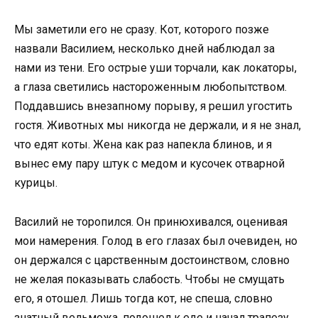
Мы заметили его не сразу. Кот, которого позже
назвали Василием, несколько дней наблюдал за
нами из тени. Его острые уши торчали, как локаторы,
а глаза светились настороженным любопытством.
Поддавшись внезапному порыву, я решил угостить
гостя. Животных мы никогда не держали, и я не знал,
что едят коты. Жена как раз напекла блинов, и я
вынес ему пару штук с медом и кусочек отварной
курицы.
Василий не торопился. Он принюхивался, оценивая
мои намерения. Голод в его глазах был очевиден, но
он держался с царственным достоинством, словно
не желая показывать слабость. Чтобы не смущать
его, я отошел. Лишь тогда кот, не спеша, словно
знатный вельможа, подошел к еде и начал трапезу.