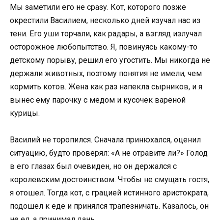
Мы заметили его не сразу. Кот, которого позже
окрестили Василием, несколько дней изучал нас из
тени. Его уши торчали, как радары, а взгляд излучал
осторожное любопытство. Я, повинуясь какому-то
детскому порыву, решил его угостить. Мы никогда не
держали животных, поэтому понятия не имели, чем
кормить котов. Жена как раз напекла сырников, и я
вынес ему парочку с медом и кусочек варёной
курицы.
Василий не торопился. Сначала принюхался, оценил
ситуацию, будто проверял: «А не отравите ли?» Голод
в его глазах был очевиден, но он держался с
королевским достоинством. Чтобы не смущать гостя,
я отошел. Тогда кот, с грацией истинного аристократа,
подошел к еде и принялся трапезничать. Казалось, он
не ел, а принимал дань.