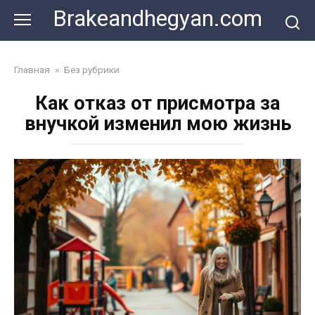
Skip
Brakeandhegyan.com
to
content
Главная
»
Без рубрики
Как отказ от присмотра за
внучкой изменил мою жизнь