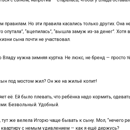
 правилам. Но эти правила касались только других. Она 
о опутала”, “вцепилась”, “вышла замуж из-за денег”. Хотя в
изни сына почти не участвовал.
 Владу нужна зимняя куртка. Не люкс, не бренд — просто т
 сын под мостом жил? Он же на жильё копит!
ет её. Ей было плевать, что ребёнка надо кормить, одевать
ами. Безвольный. Удобный.
, тут же велела Игорю чаще бывать к сыну. Мол, “нечего р
квартиру с немым удивлением — как я ещё держусь?