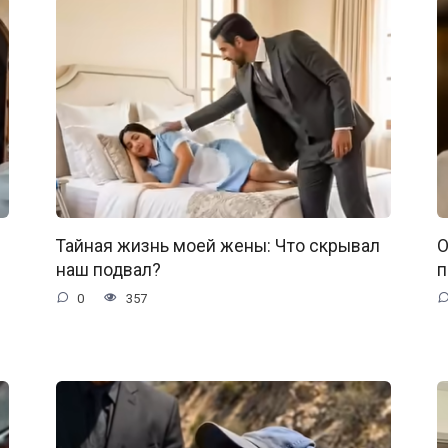
Тайная жизнь моей жены: Что скрывал
О
наш подвал?
п
0
357