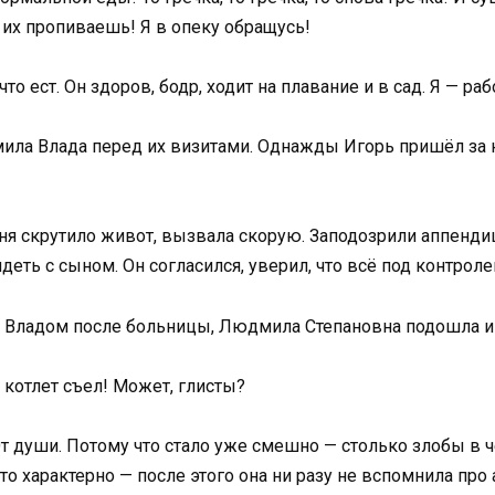
 их пропиваешь! Я в опеку обращусь!
что ест. Он здоров, бодр, ходит на плавание и в сад. Я — р
ила Влада перед их визитами. Однажды Игорь пришёл за ним
ня скрутило живот, вызвала скорую. Заподозрили аппендиц
идеть с сыном. Он согласился, уверил, что всё под контроле
за Владом после больницы, Людмила Степановна подошла и
 котлет съел! Может, глисты?
От души. Потому что стало уже смешно — столько злобы в 
что характерно — после этого она ни разу не вспомнила про