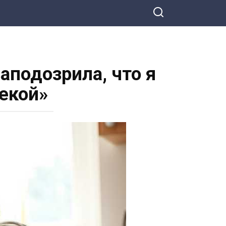
аподозрила, что я
екой»