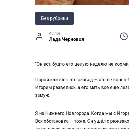
Без рубрики
Author
Лада Черновол
“Он ест, будто его целую неделю не корми
Порой кажется, что развод — это не конец 
Игорем развелись, а его мать всё ещё лезе
замуж.
Я из Нижнего Новгорода. Когда мы с Игор
Вся обстановка — тоже. Он ушёл с рюкзако
даже после развода я не мешала ему видет