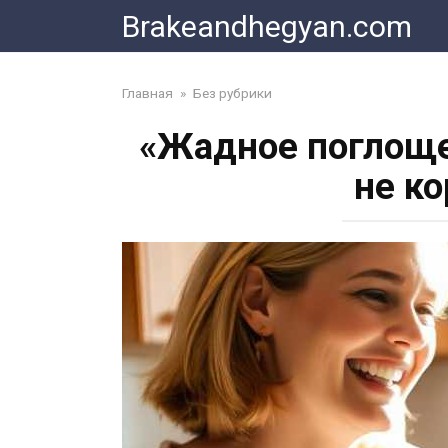
Skip
Brakeandhegyan.com
to
content
Главная
»
Без рубрики
«Жадное поглощен
не к