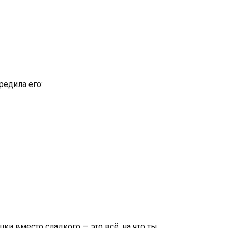
редила его:
шки вместо сладкого — это всё, на что ты