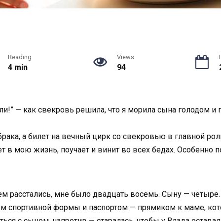
Reading
Views
4 min
94
ли!” — как свекровь решила, что я морила сына голодом и 
брака, а билет на вечный цирк со свекровью в главной роли
т в мою жизнь, поучает и винит во всех бедах. Особенно по
ем расстались, мне было двадцать восемь. Сыну — четыре.
м спортивной формы и паспортом — прямиком к маме, котор
ься с сыном, напротив — старалась, чтобы у Влада оставал