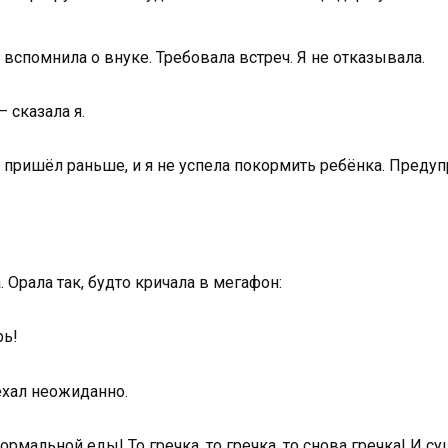
вспомнила о внуке. Требовала встреч. Я не отказывала.
 сказала я.
о пришёл раньше, и я не успела покормить ребёнка. Предуп
Орала так, будто кричала в мегафон:
рь!
иехал неожиданно.
ормальной еды! То гречка, то гречка, то снова гречка! И су