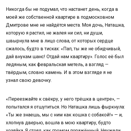
Никогда бы не подумал, что настанет день, когда в
моей же собственной квартире в подмосковном
Дмитрове мне не найдётся места. Моя дочь, Наташка,
которую я растил, не жалея ни сил, ни души,
швырнула мне в лицо слова, от которых сердце
сжалось, будто в тисках: «Пап, ты же не обидчивый,
дай внукам шанс! Отдай нам квартиру». Голос её был
ледяным, как февральская метель, а взгляд —
твёрдым, словно камень. И в этом взгляде я не
узнал свою девочку.
«Переезжайте к свёкру, у него трёшка в центре», —
попытался я отшутиться. Но Наташка лишь фыркнула:
«Ты же знаешь, мы с ним как кошка с собакой!» — и,
хлопнув дверью, вошла в мою квартиру, будто
хозяйка. Я стоял, как громом поражённый. Неужели