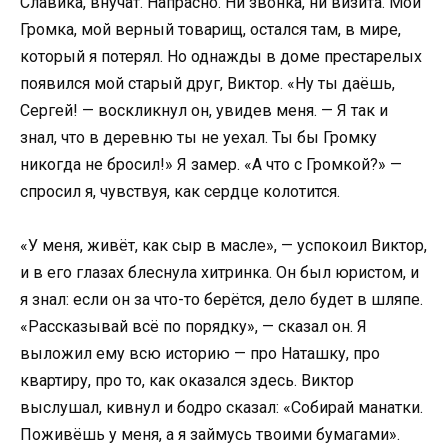
Славика, внучат. Напрасно. Ни звонка, ни визита. Мой
Громка, мой верный товарищ, остался там, в мире,
который я потерял. Но однажды в доме престарелых
появился мой старый друг, Виктор. «Ну ты даёшь,
Сергей! — воскликнул он, увидев меня. — Я так и
знал, что в деревню ты не уехал. Ты бы Громку
никогда не бросил!» Я замер. «А что с Громкой?» —
спросил я, чувствуя, как сердце колотится.
«У меня, живёт, как сыр в масле», — успокоил Виктор,
и в его глазах блеснула хитринка. Он был юристом, и
я знал: если он за что-то берётся, дело будет в шляпе.
«Рассказывай всё по порядку», — сказал он. Я
выложил ему всю историю — про Наташку, про
квартиру, про то, как оказался здесь. Виктор
выслушал, кивнул и бодро сказал: «Собирай манатки.
Поживёшь у меня, а я займусь твоими бумагами».