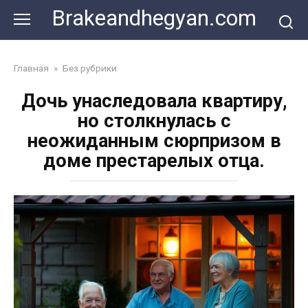
Skip
Brakeandhegyan.com
to
content
Главная
»
Без рубрики
Дочь унаследовала квартиру,
но столкнулась с
неожиданным сюрпризом в
доме престарелых отца.