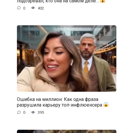
подозревал, кто она на самом деле…
0
402
Ошибка на миллион: Как одна фраза
разрушила карьеру топ-инфлюенсера
0
395