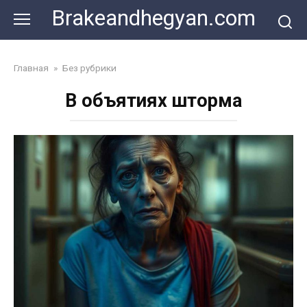
Skip
Brakeandhegyan.com
to
content
Главная
»
Без рубрики
В объятиях шторма