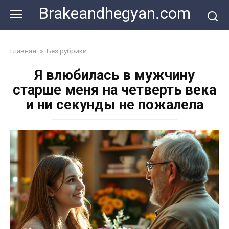
Skip
Brakeandhegyan.com
to
content
Главная
»
Без рубрики
Я влюбилась в мужчину
старше меня на четверть века
и ни секунды не пожалела