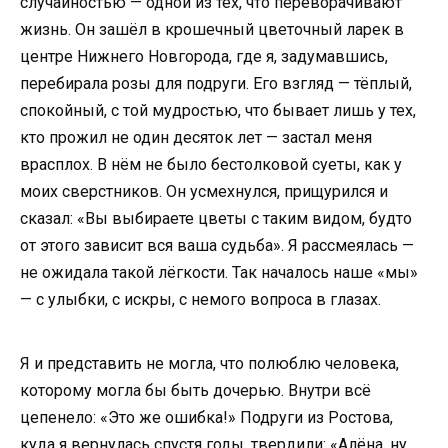
случайностью — одной из тех, что переворачивают
жизнь. Он зашёл в крошечный цветочный ларек в
центре Нижнего Новгорода, где я, задумавшись,
перебирала розы для подруги. Его взгляд — тёплый,
спокойный, с той мудростью, что бывает лишь у тех,
кто прожил не один десяток лет — застал меня
врасплох. В нём не было бестолковой суеты, как у
моих сверстников. Он усмехнулся, прищурился и
сказал: «Вы выбираете цветы с таким видом, будто
от этого зависит вся ваша судьба». Я рассмеялась —
не ожидала такой лёгкости. Так началось наше «мы»
— с улыбки, с искры, с немого вопроса в глазах.
Я и представить не могла, что полюблю человека,
которому могла бы быть дочерью. Внутри всё
цепенело: «Это же ошибка!» Подруги из Ростова,
куда я вернулась спустя годы, твердили: «Алёна, ну