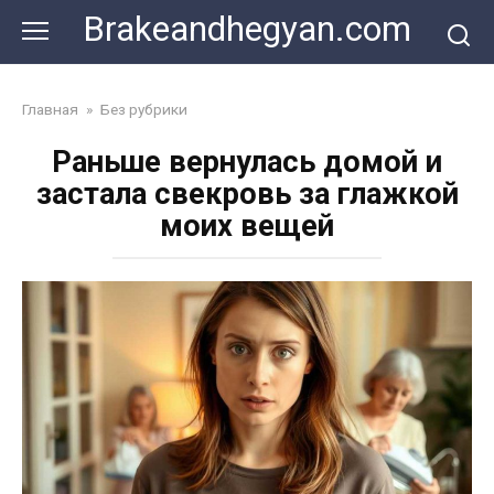
Skip
Brakeandhegyan.com
to
content
Главная
»
Без рубрики
Раньше вернулась домой и
застала свекровь за глажкой
моих вещей