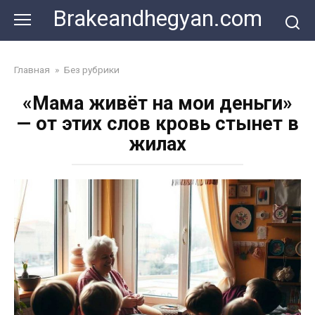
Skip
Brakeandhegyan.com
to
content
Главная
»
Без рубрики
«Мама живёт на мои деньги»
— от этих слов кровь стынет в
жилах