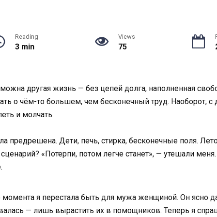
Reading
Views
3 min
75
озможна другая жизнь — без цепей долга, наполненная св
ать о чём-то большем, чем бесконечный труд. Наоборот, с
петь и молчать.
а предрешена. Дети, печь, стирка, бесконечные поля. Лет
сценарий? «Потерпи, потом легче станет», — утешали меня.
.
го момента я перестала быть для мужа женщиной. Он ясно да
валась — лишь вырастить их в помощников. Теперь я спра