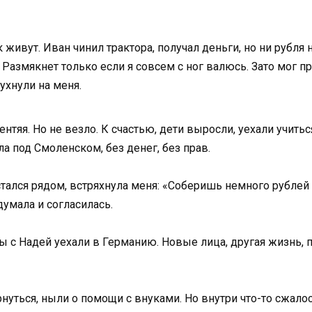
 живут. Иван чинил трактора, получал деньги, но ни рубля н
 Размякнет только если я совсем с ног валюсь. Зато мог п
рухнули на меня.
лентяя. Но не везло. К счастью, дети выросли, уехали учит
а под Смоленском, без денег, без прав.
стался рядом, встряхнула меня: «Соберишь немного рублей 
думала и согласилась.
ы с Надей уехали в Германию. Новые лица, другая жизнь, п
уться, ныли о помощи с внуками. Но внутри что-то сжалось