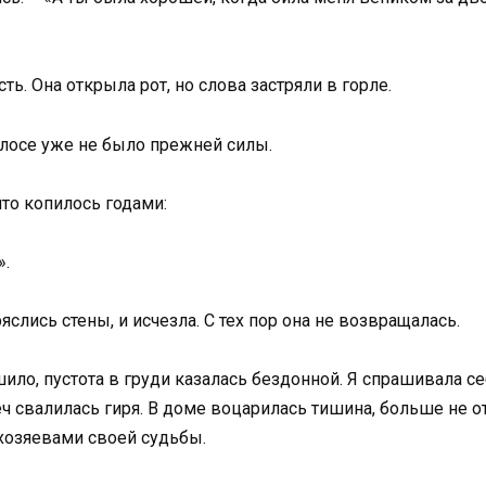
ть. Она открыла рот, но слова застряли в горле.
олосе уже не было прежней силы.
что копилось годами:
».
яслись стены, и исчезла. С тех пор она не возвращалась.
о, пустота в груди казалась бездонной. Я спрашивала себ
еч свалилась гиря. В доме воцарилась тишина, больше не 
хозяевами своей судьбы.