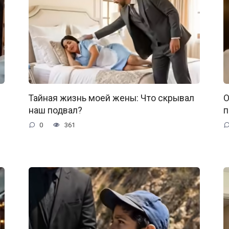
Тайная жизнь моей жены: Что скрывал
О
наш подвал?
п
0
361