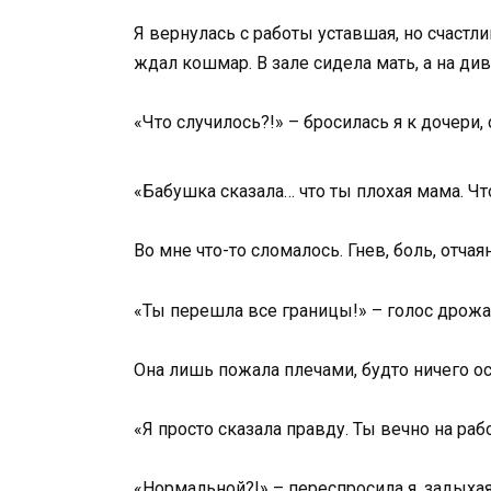
Я вернулась с работы уставшая, но счастл
ждал кошмар. В зале сидела мать, а на ди
«Что случилось?!» – бросилась я к дочери,
«Бабушка сказала… что ты плохая мама. Чт
Во мне что-то сломалось. Гнев, боль, отча
«Ты перешла все границы!» – голос дрожал
Она лишь пожала плечами, будто ничего о
«Я просто сказала правду. Ты вечно на ра
«Нормальной?!» – переспросила я, задыха