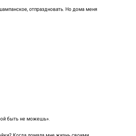
 шампанское, отпраздновать. Но дома меня
ьной быть не можешь».
войки? Когда ломала мне жизнь своими