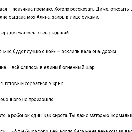
ивая – получила премию. Хотела рассказать Диме, открыть
ване рыдала моя Алина, закрыв лицо руками.
 сердце сжалось от её рыданий.
о мне будет лучше с ней» – всхлипывала она, дрожа.
яние – всё слилось в единый огненный шар.
, готовый сорваться в крик.
собенного не произошло:
боте, а ребёнок один, как сирота. Ты даже матерью нормал
ясь. – «А ты была хорошей, когда била меня веником за д