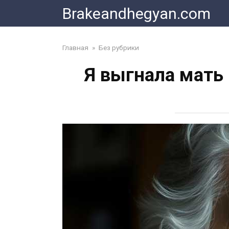
Skip
Brakeandhegyan.com
to
content
Главная
»
Без рубрики
Я выгнала мать 