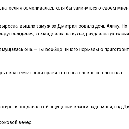
 она, если я осмеливалась хотя бы заикнуться о своём мнен
 выросла, вышла замуж за Дмитрия, родила дочь Алину. Но
редупреждения, командовала на кухне, раздавала указани
озмущалась она. – Ты вообще ничего нормально приготови
ерь своя семья, свои правила, но она словно не слышала.
артире, и это давало ей ощущение власти надо мной, над 
 роковой вечер.