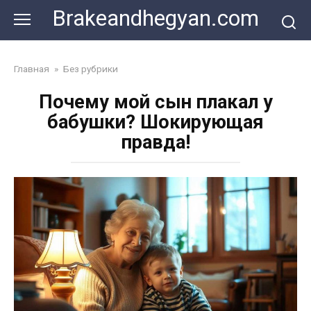
Skip
Brakeandhegyan.com
to
content
Главная
»
Без рубрики
Почему мой сын плакал у
бабушки? Шокирующая
правда!