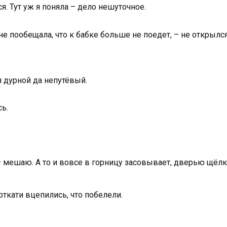
я. Тут уж я поняла – дело нешуточное.
е пообещала, что к бабке больше не поедет, – не открылся
я дурной да непутёвый.
ь.
– мешаю. А то и вовсе в горницу засовывает, дверью щёлкн
откати вцепились, что побелели.