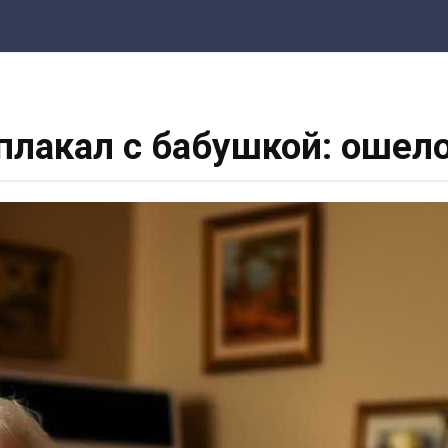
плакал с бабушкой: оше