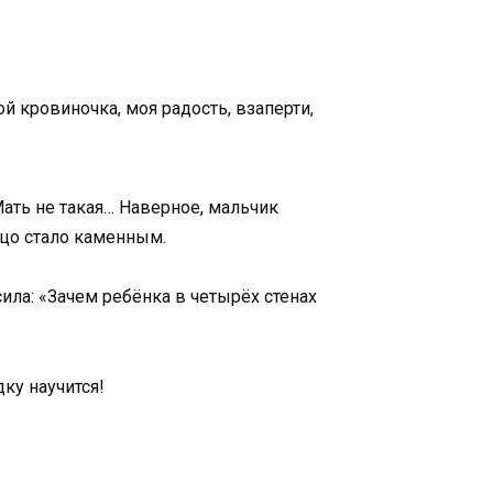
ой кровиночка, моя радость, взаперти,
Мать не такая… Наверное, мальчик
ицо стало каменным.
сила: «Зачем ребёнка в четырёх стенах
ку научится!