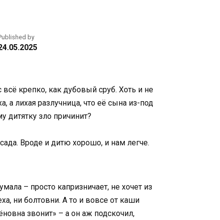
Published by
24.05.2025
 всё крепко, как дубовый сруб. Хоть и не
, а лихая разлучница, что её сына из-под
му дитятку зло причинит?
ада. Вроде и дитю хорошо, и нам легче.
думала – просто капризничает, не хочет из
ха, ни болтовни. А то и вовсе от каши
ёновна звонит» – а он аж подскочил,