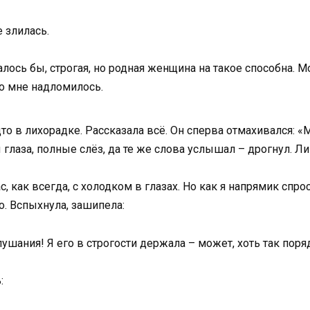
 злилась.
залось бы, строгая, но родная женщина на такое способна. М
 во мне надломилось.
то в лихорадке. Рассказала всё. Он сперва отмахивался: «
глаза, полные слёз, да те же слова услышал – дрогнул. Л
 как всегда, с холодком в глазах. Но как я напрямик спро
о. Вспыхнула, зашипела:
ания! Я его в строгости держала – может, хоть так поряд
: