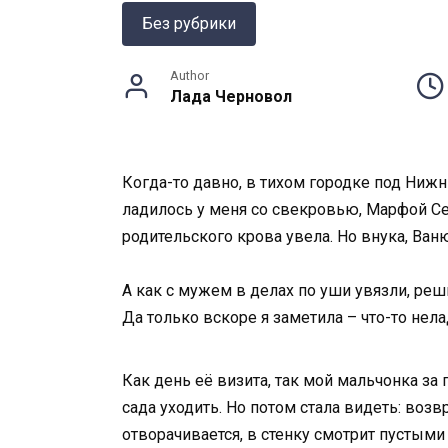
Без рубрики
Author
Лада Черновол
Когда-то давно, в тихом городке под Нижни
ладилось у меня со свекровью, Марфой Семё
родительского крова увела. Но внука, Ван
А как с мужем в делах по уши увязли, реш
Да только вскоре я заметила – что-то нела
Как день её визита, так мой мальчонка за п
сада уходить. Но потом стала видеть: возв
отворачивается, в стенку смотрит пустыми