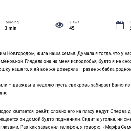
Reading
Views
3 min
45
м Новгородом, жила наша семья. Думала я тогда, что у нас
новной. Глядела она на меня исподлобья, будто я не сноха
юшку нашего, я ей всё же доверяла – разве ж бабка родно
или – дважды в неделю пусть свекровь забирает Ваню из с
дно.
одол хватается, ревёт, словно его на плаху ведут. Сперва 
ращается он домой будто подменили. Сидит в уголке, ни сме
 глазами. Раз как зазвонил телефон, я говорю: «Марфа Сем