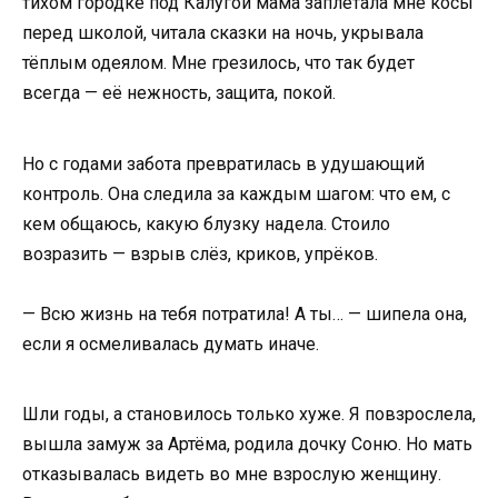
тихом городке под Калугой мама заплетала мне косы
перед школой, читала сказки на ночь, укрывала
тёплым одеялом. Мне грезилось, что так будет
всегда — её нежность, защита, покой.
Но с годами забота превратилась в удушающий
контроль. Она следила за каждым шагом: что ем, с
кем общаюсь, какую блузку надела. Стоило
возразить — взрыв слёз, криков, упрёков.
— Всю жизнь на тебя потратила! А ты… — шипела она,
если я осмеливалась думать иначе.
Шли годы, а становилось только хуже. Я повзрослела,
вышла замуж за Артёма, родила дочку Соню. Но мать
отказывалась видеть во мне взрослую женщину.