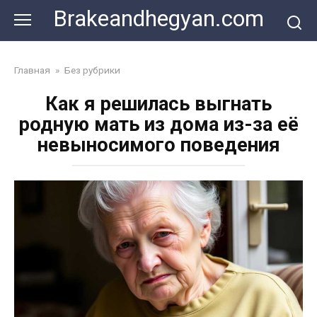
Skip
Brakeandhegyan.com
to
content
Главная
»
Без рубрики
Как я решилась выгнать
родную мать из дома из-за её
невыносимого поведения