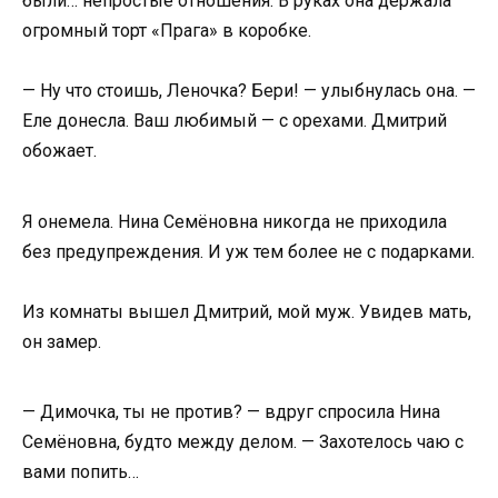
были… непростые отношения. В руках она держала
огромный торт «Прага» в коробке.
— Ну что стоишь, Леночка? Бери! — улыбнулась она. —
Еле донесла. Ваш любимый — с орехами. Дмитрий
обожает.
Я онемела. Нина Семёновна никогда не приходила
без предупреждения. И уж тем более не с подарками.
Из комнаты вышел Дмитрий, мой муж. Увидев мать,
он замер.
— Димочка, ты не против? — вдруг спросила Нина
Семёновна, будто между делом. — Захотелось чаю с
вами попить…