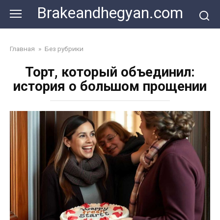
Skip
Brakeandhegyan.com
to
content
Главная
»
Без рубрики
Торт, который объединил:
история о большом прощении