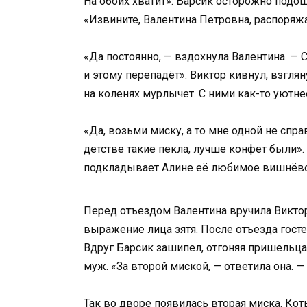
На обоих хватит». Барсик осторожно подош
«Извините, Валентина Петровна, распоряжаю
«Да постоянно, — вздохнула Валентина. — Сн
и этому перепадёт». Виктор кивнул, взглян
на коленях мурлычет. С ними как-то уютне
«Да, возьми миску, а то мне одной не спра
детстве такие пекла, лучше конфет были».
подкладывает Алине её любимое вишнёвое
Перед отъездом Валентина вручила Виктору
выражение лица зятя. После отъезда госте
Вдруг Барсик зашипел, отгоняя пришельца. 
муж. «За второй миской, — ответила она. — 
Так во дворе появилась вторая миска. Коты