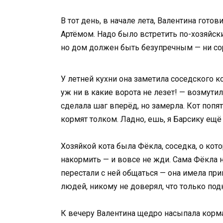
В тот день, в начале лета, Валентина гото
Артёмом. Надо было встретить по-хозяйски,
но дом должен быть безупречным — ни сорин
У летней кухни она заметила соседского к
уж ни в какие ворота не лезет! — возмутил
сделала шаг вперёд, но замерла. Кот попят
кормят толком. Ладно, ешь, я Барсику ещ
Хозяйкой кота была Фёкла, соседка, о кот
накормить — и вовсе не жди. Сама Фёкла 
перестали с ней общаться — она имела при
людей, никому не доверял, что только под
К вечеру Валентина щедро насыпала корма