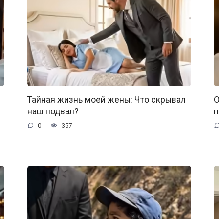
Тайная жизнь моей жены: Что скрывал
О
наш подвал?
п
0
357