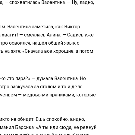
, — спохватилась Валентина. — Ну, ладно,
м. Валентина заметила, как Виктор
а хватит! — смеялась Алина. — Садись уже,
стро освоился, нашёл общий язык с
 на зятя: «Сначала все хорошие, а потом
 же это пара?» — думала Валентина. Но
тро заскучала за столом и то и дело
 печеньем — медовыми пряниками, которые
икто не обидит. Ешь спокойно, видно,
оманил Барсика: «А ты иди сюда, не ревнуй.