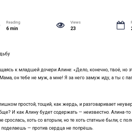
Reading
Views
6 min
23
удьбу
щаясь к младшей дочери Алине: «Дело, конечно, твоё, но э
Мама, он тебе не муж, а мне! Я за него замуж иду, а ты с п
ишком простой, тощий, как жердь, и разговаривает неувер
ще? И как Алину будет содержать — неизвестно. Алина-то у
 срослась, хоть со вторым, но те хоть статные были, с по
о поделаешь — против сердца не попрёшь.