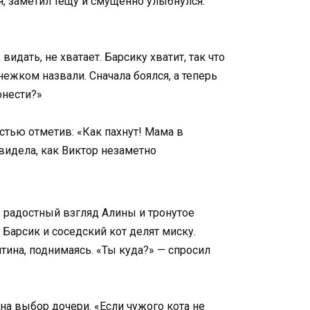
я, заметил тёщу и смущённо улыбнулся:
видать, не хватает. Барсику хватит, так что
нежком назвали. Сначала боялся, а теперь
онести?»
остью отметив: «Как пахнут! Мама в
увидела, как Виктор незаметно
в радостный взгляд Алины и тронутое
 Барсик и соседский кот делят миску.
нтина, поднимаясь. «Ты куда?» — спросил
 на выбор дочери. «Если чужого кота не