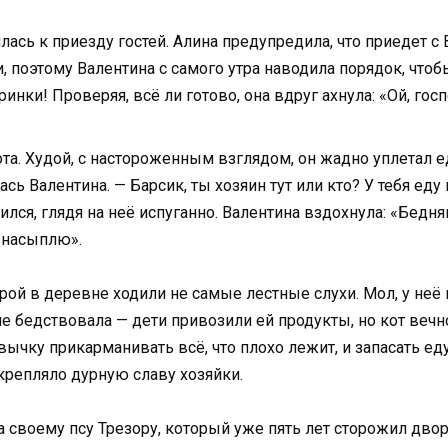
вилась к приезду гостей. Алина предупредила, что приедет 
 поэтому Валентина с самого утра наводила порядок, чтобы
ки! Проверяя, всё ли готово, она вдруг ахнула: «Ой, госп
ота. Худой, с настороженным взглядом, он жадно уплетал е
ась Валентина. — Барсик, ты хозяин тут или кто? У тебя еду
ился, глядя на неё испуганно. Валентина вздохнула: «Бедня
ё насыплю».
орой в деревне ходили не самые лестные слухи. Мол, у неё 
не бедствовала — дети привозили ей продукты, но кот веч
вычку прикарманивать всё, что плохо лежит, и запасать ед
крепляло дурную славу хозяйки.
 своему псу Трезору, который уже пять лет сторожил двор