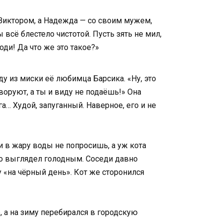
с Виктором, а Надежда — со своим мужем,
 всё блестело чистотой. Пусть зять не мил,
оди! Да что же это такое?»
ду из миски её любимца Барсика. «Ну, это
 воруют, а ты и виду не подаёшь!» Она
га… Худой, запуганный. Наверное, его и не
и в жару воды не попросишь, а уж кота
но выглядел голодным. Соседи давно
у «на чёрный день». Кот же сторонился
, а на зиму перебирался в городскую