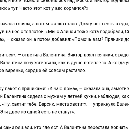
ёл, и коты вместе склонились над миской. Виктор поднялс
сь тут. Часто этот кот у вас кормится?»
ачала гоняла, а потом жалко стало. Дом у него есть, а еды, 
ув на неё с теплотой. «Мы с Алиной тоже кота подобрали, С
е», — сказал он, а потом добавил: «Помочь вам? Пряники д
виться», — ответила Валентина. Виктор взял пряники, с рад
 Валентина почувствовала, как в душе потеплело. А когда 
 варенье, сердце её совсем растаяло.
 пакет с пряниками: «К чаю дома», — сказала она, замети
й Валентина сидела с мужем у летней кухни, наблюдая, как
«Ну, хватит тебе, Барсик, места хватит», — упрекнула Вале
Эти двое из одной есть не станут».
 сами решали, кто где ест. А Валентина перестала ворчать