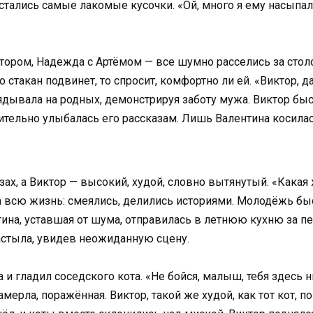
стались самые лакомые кусочки. «Ой, много я ему насыпала
тором, Надежда с Артёмом — все шумно расселись за столо
о стакан подвинет, то спросит, комфортно ли ей. «Виктор, д
лядывала на родных, демонстрируя заботу мужа. Виктор бы
ительно улыбалась его рассказам. Лишь Валентина косилась
азах, а Виктор — высокий, худой, словно вытянутый. «Какая
га всю жизнь: смеялись, делились историями. Молодёжь быс
ентина, уставшая от шума, отправилась в летнюю кухню за
застыла, увидев неожиданную сцену.
 и гладил соседского кота. «Не бойся, малыш, тебя здесь н
амерла, поражённая. Виктор, такой же худой, как тот кот, п