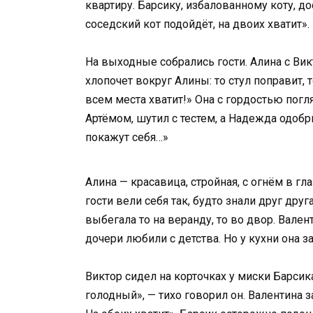
квартиру. Барсику, избалованному коту, до
соседский кот подойдёт, на двоих хватит».
На выходные собрались гости. Алина с Вик
хлопочет вокруг Алины: то стул поправит, т
всем места хватит!» Она с гордостью пог
Артёмом, шутил с тестем, а Надежда одобр
покажут себя…»
Алина — красавица, стройная, с огнём в гл
гости вели себя так, будто знали друг дру
выбегала то на веранду, то во двор. Вал
дочери любили с детства. Но у кухни она 
Виктор сидел на корточках у миски Барсика
голодный», — тихо говорил он. Валентина з