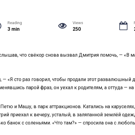
Reading
Views
3 min
250
 услышав, что свёкор снова вызвал Дмитрия помочь, — «В ма
 — «Я сто раз говорил, чтобы продали этот развалюшный д
енявшись парой фраз, он уехал к родителям, а оттуда — на 
 Петю и Машу, в парк аттракционов. Катались на каруселях,
ий приехал к вечеру, усталый, в заляпанной землёй одежд
ко банок с соленьями. «Что там?» — спросила она с любопы