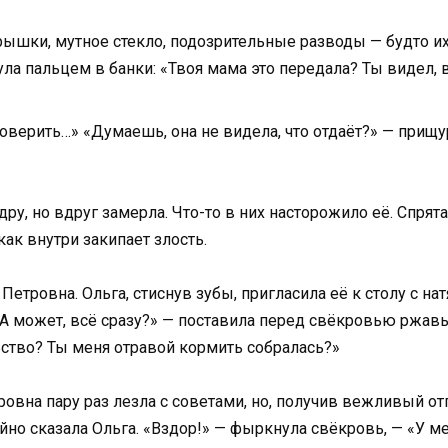
ышки, мутное стекло, подозрительные разводы — будто их 
ла пальцем в банки: «Твоя мама это передала? Ты видел, 
роверить…» «Думаешь, она не видела, что отдаёт?» — прищ
ру, но вдруг замерла. Что-то в них насторожило её. Спрят
как внутри закипает злость.
етровна. Ольга, стиснув зубы, пригласила её к столу с на
А может, всё сразу?» — поставила перед свёкровью ржавые
ьство? Ты меня отравой кормить собралась?»
овна пару раз лезла с советами, но, получив вежливый отп
йно сказала Ольга. «Вздор!» — фыркнула свёкровь, — «У 