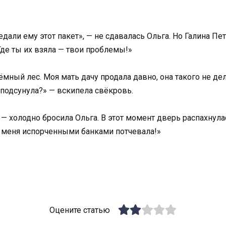
едали ему этот пакет», — не сдавалась Ольга. Но Галина П
Где ты их взяла — твои проблемы!»
тёмный лес. Моя мать дачу продала давно, она такого не дел
 подсунула?» — вскипела свёкровь.
, — холодно бросила Ольга. В этот момент дверь распахнул
а меня испорченными банками потчевала!»
Оцените статью