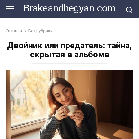
Skip
Brakeandhegyan.com
to
content
Главная
»
Без рубрики
Двойник или предатель: тайна,
скрытая в альбоме