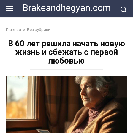
Skip
Brakeandhegyan.com
to
content
Главная
»
Без рубрики
В 60 лет решила начать новую
жизнь и сбежать с первой
любовью