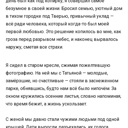
день был как под копирку, я совершил самое
безумное в своей жизни. Бросил семью, уютный дом
в тихом городке под Тверью, привычный уклад —
всё ради человека, который когда-то был моей
первой любовью. Это решение копилось во мне, как
гроза перед разрывом небес, и наконец вырвалось
наружу, сметая все страхи.
Я сидел в старом кресле, сжимая пожелтевшую
фотографию. На ней мы с Татьяной — молодые,
замёрзшие, но счастливые — стояли в заснеженном
парке, обнявшись, будто нам всё было нипочём. За
окном кружились осенние листья, словно напоминая,
что время бежит, а жизнь ускользает.
С женой мы давно стали чужими людьми под одной
крышей. Дети выросли, разъехались, их голоса