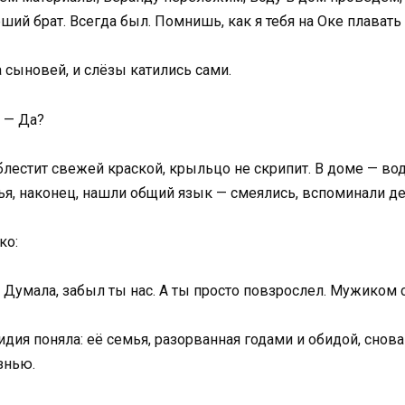
арший брат. Всегда был. Помнишь, как я тебя на Оке плавать
 сыновей, и слёзы катились сами.
. — Да?
блестит свежей краской, крыльцо не скрипит. В доме — во
тья, наконец, нашли общий язык — смеялись, вспоминали де
ко:
к. Думала, забыл ты нас. А ты просто повзрослел. Мужиком 
Лидия поняла: её семья, разорванная годами и обидой, сно
знью.