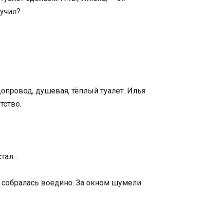
 учил?
допровод, душевая, тёплый туалет. Илья
тство.
стал…
ва собралась воедино. За окном шумели