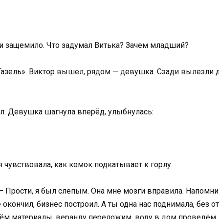
три защемило. Что задумал Витька? Зачем младший?
азель». Виктор вышел, рядом — девушка. Сзади вылезли д
л. Девушка шагнула вперёд, улыбнулась:
 чувствовала, как комок подкатывает к горлу.
. — Прости, я был слепым. Она мне мозги вправила. Напомнил
окончил, бизнес построил. А ты одна нас поднимала, без от
ём материалы, веранду переложим, воду в дом проведём, т