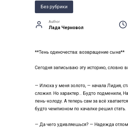
Без рубрики
Author
Лада Черновол
**Тень одиночества: возвращение сына**
Сегодня записываю эту историю, словно 
— Илюха у меня золото, — начала Лидия, с
сложил. Но характер… Будто подменили, На
пень-колоду. А теперь сам за всё хватаетс
будто чемпионом по качалке решил стать.
— Да чего удивляешься? — Надежда отломи