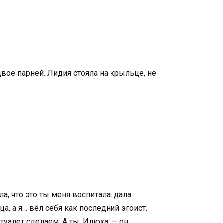
вое парней. Лидия стояла на крыльце, не
а, что это ты меня воспитала, дала
ца, а я… вёл себя как последний эгоист.
уалет сделаем. А ты, Илюха, — он