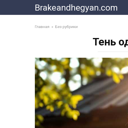
Skip
Brakeandhegyan.com
to
content
Главная
»
Без рубрики
Тень о