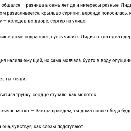
 общался — разница в семь лет да и интересы разные. Лиди
ом разваливается: крыльцо скрипит, веранда покосилась, к
у — колодец во дворе, сортир на улице.
ик в доме подрастает, пусть чинит». Лидия тогда едва сдер
ия налила ему щей, но сама молчала, будто в воду опущенн
я, ты гляди.
атила трубку, сердце стучало, как молоток.
ривычно мягко. — Завтра приедем, ты дома после обеда бу
 она, чувствуя, как слёзы подступают.