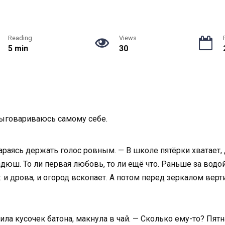
Reading
Views
5 min
30
выговариваюсь самому себе.
тараясь держать голос ровным. — В школе пятёрки хватает, 
дюш. То ли первая любовь, то ли ещё что. Раньше за водой
я: и дрова, и огород вскопает. А потом перед зеркалом ве
ла кусочек батона, макнула в чай. — Сколько ему-то? Пят