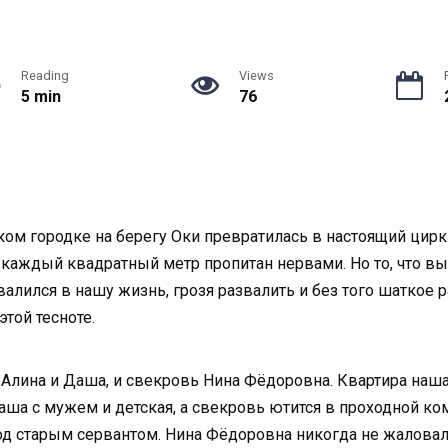
Reading
Views
5 min
76
ьком городке на берегу Оки превратилась в настоящий цир
каждый квадратный метр пропитан нервами. Но то, что в
валился в нашу жизнь, грозя развалить и без того шаткое р
той тесноте.
и Алина и Даша, и свекровь Нина Фёдоровна. Квартира наш
ша с мужем и детская, а свекровь ютится в проходной ком
д старым сервантом. Нина Фёдоровна никогда не жаловалас