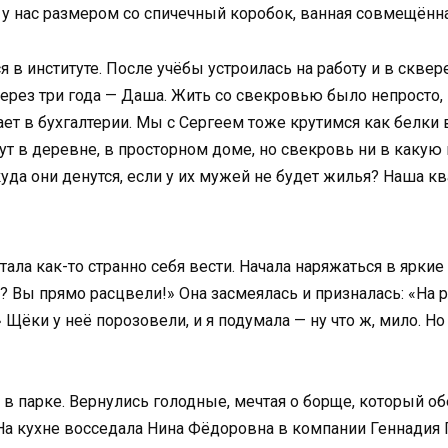
у нас размером со спичечный коробок, ванная совмещённая,
я в институте. После учёбы устроилась на работу и в скве
через три года — Даша. Жить со свекровью было непросто,
ает в бухгалтерии. Мы с Сергеем тоже крутимся как белки в
ут в деревне, в просторном доме, но свекровь ни в какую 
уда они денутся, если у их мужей не будет жилья? Наша кв
ла как-то странно себя вести. Начала наряжаться в яркие пл
? Вы прямо расцвели!» Она засмеялась и призналась: «На 
Щёки у неё порозовели, и я подумала — ну что ж, мило. Но
в парке. Вернулись голодные, мечтая о борще, который об
На кухне восседала Нина Фёдоровна в компании Геннадия П