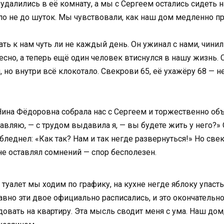
удалились в её комнату, а мы с Сергеем остались сидеть 
ло не до шуток. Мы чувствовали, как наш дом медленно п
ть к нам чуть ли не каждый день. Он ужинал с нами, чинил
есно, а теперь ещё один человек втиснулся в нашу жизнь. 
, но внутри всё клокотало. Свекрови 65, её ухажёру 68 — 
Нина Фёдоровна собрала нас с Сергеем и торжественно о
ляю, — с трудом выдавила я, — вы будете жить у него?» О
бледнел: «Как так? Нам и так негде развернуться!» Но све
н не оставлял сомнений — спор бесполезен.
 туалет мы ходим по графику, на кухне негде яблоку упаст
вно эти двое официально расписались, и это окончательно 
овать на квартиру. Эта мысль сводит меня с ума. Наш дом