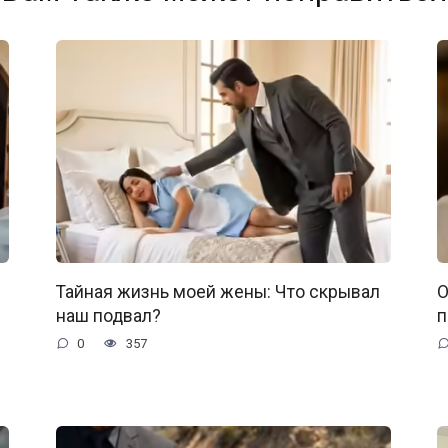
Тайная жизнь моей жены: Что скрывал
О
наш подвал?
п
0
357