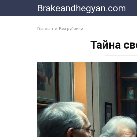
Skip
Brakeandhegyan.com
to
content
Главная
»
Без рубрики
Тайна с