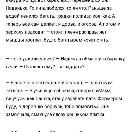
аккуратно. Да вот характер… Переменился он,
Наденька. То ли влюбился, то ли что. Раньше за
водой ленился бегать, грядки поливал кое-как. А
теперь всё сам делает: и дрова, и огород. А потом к
зеркалу подходит — стоит, плечи расправляет,
мышцы трогает, будто богатырём хочет стать.
— Чего удивляешься? — Надежда обмакнула баранку
в чай. — Сколько ему? Пятнадцать?
— В апреле шестнадцатый стукнет, — вздохнула
Татьяна. — В училище собрался, говорит: «Мама,
выучусь, как Сашка, стану зарабатывать. Фермером
буду, в деревню вернусь, тебе помогать». Она
замолчала, смахнула слезу кончиком платка.