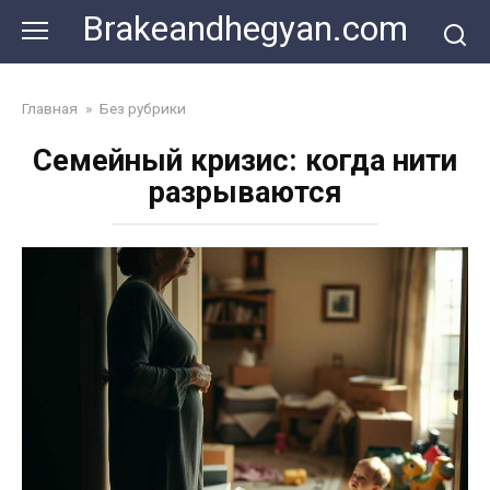
Skip
Brakeandhegyan.com
to
content
Главная
»
Без рубрики
Семейный кризис: когда нити
разрываются