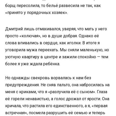
борщ пересолила, то бельё развесила не так, как
«принято у порядочных хозяек».
Дмитрий лишь отмахивался, уверяя, что мать у него
просто «колючая», но в душе добрая. Однако её
слова впивались в сердце, как иголки. В итоге я
уговорила мужа переехать. Мы сняли маленькую, но
уютную квартиру в центре и зажили спокойно — тем
более я уже ждала ребёнка.
Но однажды свекровь ворвалась к нам без
предупреждения. Не сняв пальто, она набросилась на
меня с криками, что я «разлучила её с сыном». Глаза
её горели ненавистью, а голос дрожал от ярости. Она
кричала, что растила его единственного, а я, «первая
встречная», посмела разрушить её семью и теперь