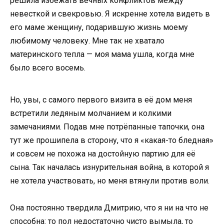
решила избежать вечных конфликтов между
невесткой и свекровью. Я искренне хотела видеть в
его маме женщину, подарившую жизнь моему
любимому человеку. Мне так не хватало
материнского тепла — моя мама ушла, когда мне
было всего восемь.
Но, увы, с самого первого визита в её дом меня
встретили ледяным молчанием и колкими
замечаниями. Подав мне потрёпанные тапочки, она
тут же прошипела в сторону, что я «какая-то бледная»
и совсем не похожа на достойную партию для её
сына. Так началась изнурительная война, в которой я
не хотела участвовать, но меня втянули против воли.
Она постоянно твердила Дмитрию, что я ни на что не
способна: то пол недостаточно чисто вымыла, то