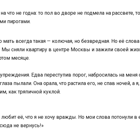
на что не годна: то пол во дворе не подмела на рассвете, 
ими пирогами.
о мать всегда такая — колючая, но безвредная. Но её слов
её. Мы сняли квартиру в центре Москвы и зажили своей жи
ртом месяце.
преждения. Едва переступив порог, набросилась на меня с
лаза пылали. Она орала, что растила его, не спав ночей, а 
им, как тряпичной куклой.
любит её, что я не хочу вражды. Но мои слова потонули в е
 сюда не вернусь!»