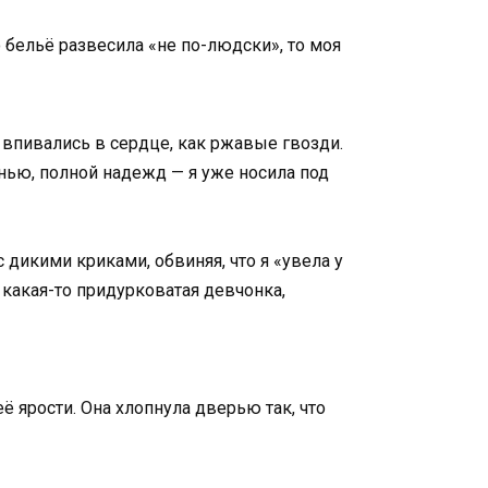
то бельё развесила «не по-людски», то моя
а впивались в сердце, как ржавые гвозди.
знью, полной надежд — я уже носила под
 дикими криками, обвиняя, что я «увела у
я, какая-то придурковатая девчонка,
ё ярости. Она хлопнула дверью так, что