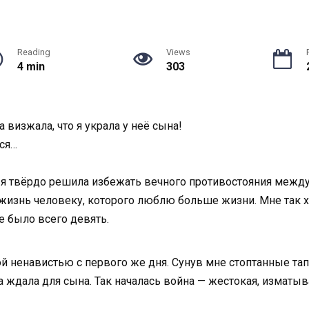
Reading
Views
4 min
303
визжала, что я украла у неё сына!
ся…
, я твёрдо решила избежать вечного противостояния межд
а жизнь человеку, которого люблю больше жизни. Мне так х
е было всего девять.
 ненавистью с первого же дня. Сунув мне стоптанные тапки
на ждала для сына. Так началась война — жестокая, изматыв