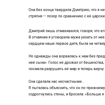
Она без конца твердила Дмитрию, что я ни 
стряпня — позор по сравнению с её царск
Дмитрий лишь отмахивался, говоря, что ег
В отчаянии я уговорила мужа уехать от н
сердцем наше первое дитя, была на четвё
Но однажды она ворвалась к нам без преду
неё сына». Голос её дрожал от бешенства, г
посмела разрушить её мир и теперь верчу 
Она сделала нас несчастными…
Я пыталась объяснить, что он по-прежнему 
содрогнулись стены, и бросила: «Больше я