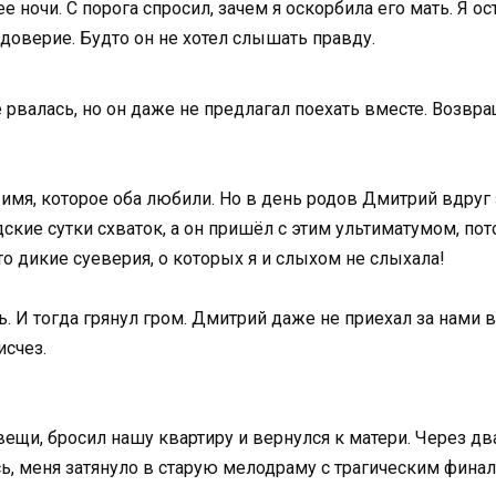
ночи. С порога спросил, зачем я оскорбила его мать. Я ост
едоверие. Будто он не хотел слышать правду.
 не рвалась, но он даже не предлагал поехать вместе. Возв
имя, которое оба любили. Но в день родов Дмитрий вдруг 
дские сутки схваток, а он пришёл с этим ультиматумом, по
о дикие суеверия, о которых я и слыхом не слыхала!
ась. И тогда грянул гром. Дмитрий даже не приехал за нами
исчез.
вещи, бросил нашу квартиру и вернулся к матери. Через дв
сь, меня затянуло в старую мелодраму с трагическим финал