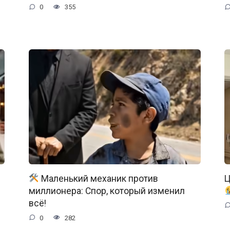
0
355
Маленький механик против
Ц
миллионера: Спор, который изменил
всё!
0
282