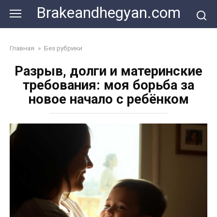
Skip
Brakeandhegyan.com
to
content
Главная
»
Без рубрики
Разрыв, долги и материнские
требования: моя борьба за
новое начало с ребёнком