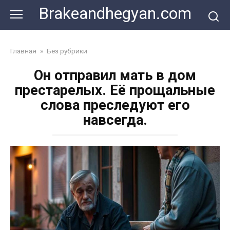
Skip
Brakeandhegyan.com
to
content
Главная
»
Без рубрики
Он отправил мать в дом
престарелых. Её прощальные
слова преследуют его
навсегда.