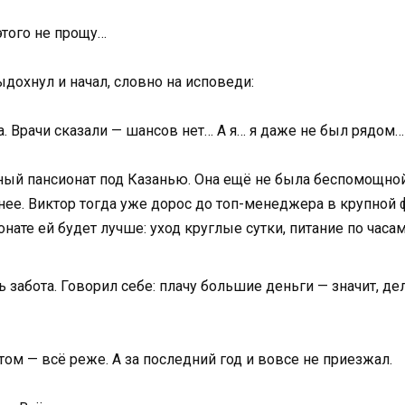
этого не прощу…
ыдохнул и начал, словно на исповеди:
а. Врачи сказали — шансов нет… А я… я даже не был рядом…
ный пансионат под Казанью. Она ещё не была беспомощной,
жнее. Виктор тогда уже дорос до топ-менеджера в крупной
ате ей будет лучше: уход круглые сутки, питание по часам
ть забота. Говорил себе: плачу большие деньги — значит, де
ом — всё реже. А за последний год и вовсе не приезжал.