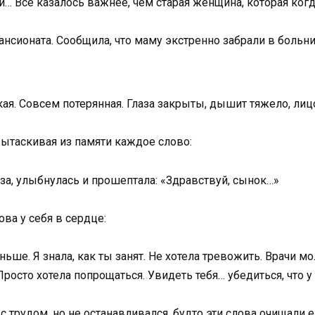
… Всё казалось важнее, чем старая женщина, которая когд
ансионата. Сообщила, что маму экстренно забрали в больни
ая. Совсем потерянная. Глаза закрыты, дышит тяжело, лиц
вытаскивая из памяти каждое слово:
аза, улыбнулась и прошептала: «Здравствуй, сынок…»
ва у себя в сердце:
аньше. Я знала, как ты занят. Не хотела тревожить. Врачи м
росто хотела попрощаться. Увидеть тебя… убедиться, что у
с трудом, но не останавливался, будто эти слова очищали е