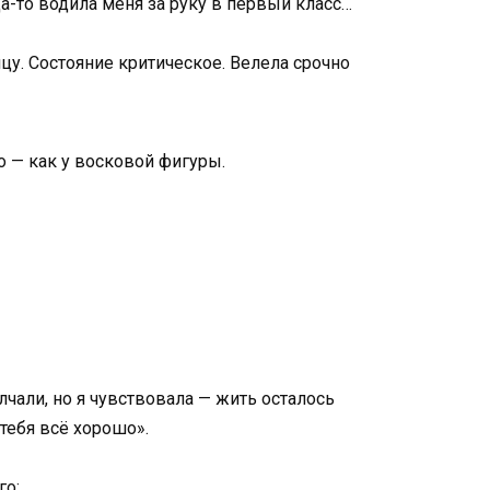
а-то водила меня за руку в первый класс…
цу. Состояние критическое. Велела срочно
о — как у восковой фигуры.
олчали, но я чувствовала — жить осталось
 тебя всё хорошо».
го: