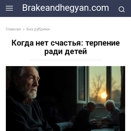
Skip
Brakeandhegyan.com
to
content
Главная
»
Без рубрики
Когда нет счастья: терпение
ради детей