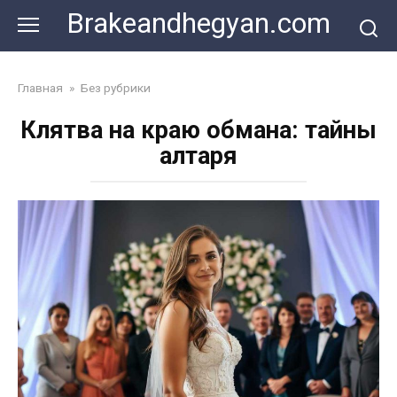
Skip
Brakeandhegyan.com
to
content
Главная
»
Без рубрики
Клятва на краю обмана: тайны
алтаря