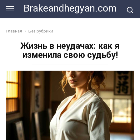
Skip
Brakeandhegyan.com
to
content
Главная
»
Без рубрики
Жизнь в неудачах: как я
изменила свою судьбу!