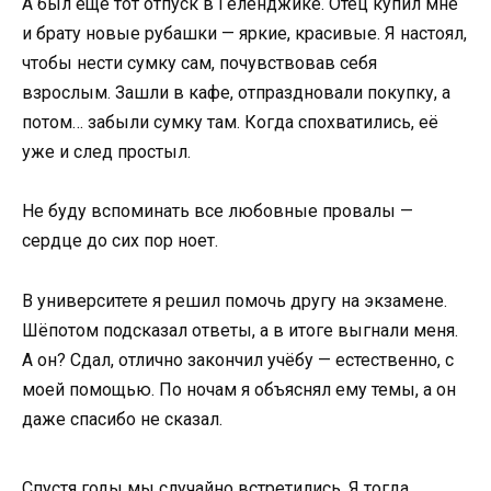
А был ещё тот отпуск в Геленджике. Отец купил мне
и брату новые рубашки — яркие, красивые. Я настоял,
чтобы нести сумку сам, почувствовав себя
взрослым. Зашли в кафе, отпраздновали покупку, а
потом… забыли сумку там. Когда спохватились, её
уже и след простыл.
Не буду вспоминать все любовные провалы —
сердце до сих пор ноет.
В университете я решил помочь другу на экзамене.
Шёпотом подсказал ответы, а в итоге выгнали меня.
А он? Сдал, отлично закончил учёбу — естественно, с
моей помощью. По ночам я объяснял ему темы, а он
даже спасибо не сказал.
Спустя годы мы случайно встретились. Я тогда