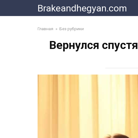
Skip
Brakeandhegyan.com
to
content
Главная
»
Без рубрики
Вернулся спустя 