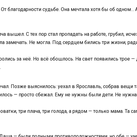
а. От благодарности судьбе. Она мечтала хотя бы об одном… 
ча вышел. С тех пор стал пропадать на работе, грубил, исч
ела замечать. Не могла. Под сердцем бились три жизни, рад
олись за неё. Но всё обошлось. На свет появились трое —
.
чал. Позже выяснилось: уехал в Ярославль, собрав вещи та
училось — просто сбежал. Ему не нужны были дети. Не нужна
оватки, три плача, три голода, а рядом — только мама. Та с
 Даша — были полными противоположностями, но обе — умн