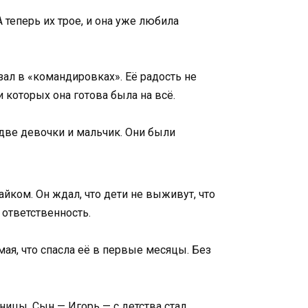
А теперь их трое, и она уже любила
езал в «командировках». Её радость не
и которых она готова была на всё.
 две девочки и мальчик. Они были
йком. Он ждал, что дети не выживут, что
 ответственность.
амая, что спасла её в первые месяцы. Без
ицы. Сын — Игорь — с детства стал