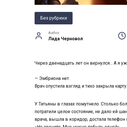
Без рубрики
Author
Лада Черновол
Через двенадцать лет он вернулся… А я уж
— Эмбриона нет.
Врач опустила взгляд и тихо закрыла карт
У Татьяны в глазах помутнело. Столько бо
потратили целое состояние, не дало ей шан
врача, вышла в коридор, достала телефо
«Не звоните. Мне нужно побыть одной».