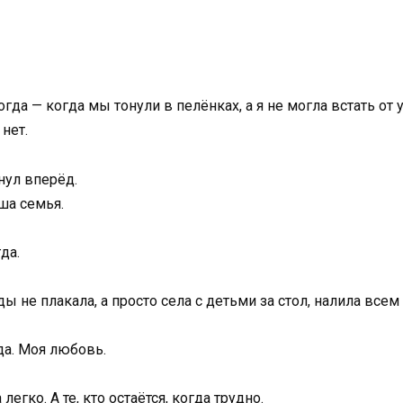
гда — когда мы тонули в пелёнках, а я не могла встать от 
нет.
нул вперёд.
ша семья.
да.
ы не плакала, а просто села с детьми за стол, налила всем 
да. Моя любовь.
легко. А те, кто остаётся, когда трудно.