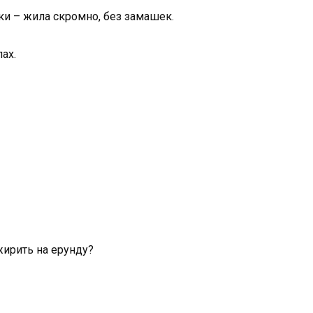
ки – жила скромно, без замашек.
ах.
жирить на ерунду?