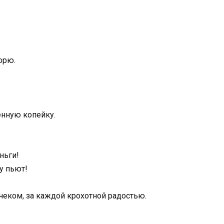
орю.
енную копейку.
ньги!
у пьют!
чеком, за каждой крохотной радостью.