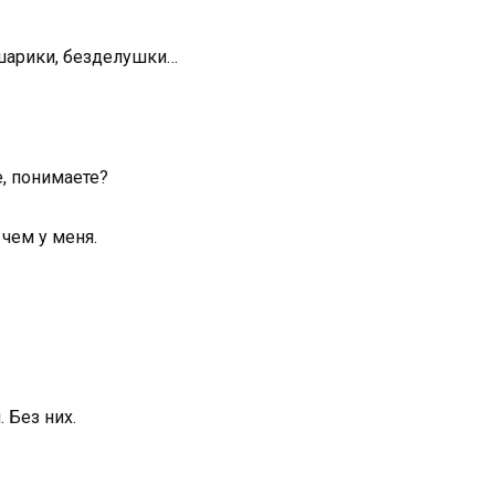
 шарики, безделушки…
е, понимаете?
 чем у меня.
 Без них.