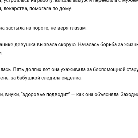
, устроилась на работу, вышла замуж и переехала с муже
 лекарства, помогала по дому.
а застыла на пороге, не веря глазам.
панике девушка вызвала скорую. Началась борьба за жизнь
.
лась. Пять долгих лет она ухаживала за беспомощной стар
мене, за бабушкой следила сиделка.
ти, внуки, “здоровье подводит” — как она объясняла. Заход