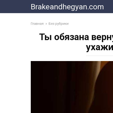
Skip
Brakeandhegyan.com
to
content
Главная
»
Без рубрики
Ты обязана верн
ухажи