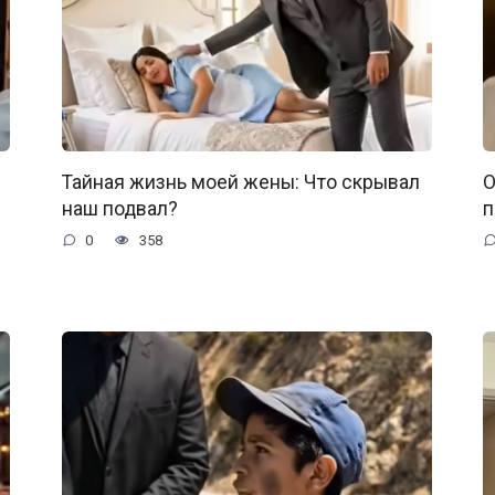
Тайная жизнь моей жены: Что скрывал
О
наш подвал?
п
0
358