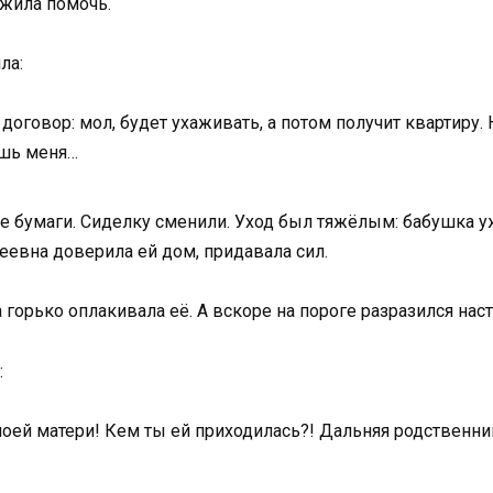
ожила помочь.
ла:
оговор: мол, будет ухаживать, а потом получит квартиру. Н
ишь меня…
е бумаги. Сиделку сменили. Уход был тяжёлым: бабушка уж
геевна доверила ей дом, придавала сил.
 горько оплакивала её. А вскоре на пороге разразился нас
:
оей матери! Кем ты ей приходилась?! Дальняя родственни