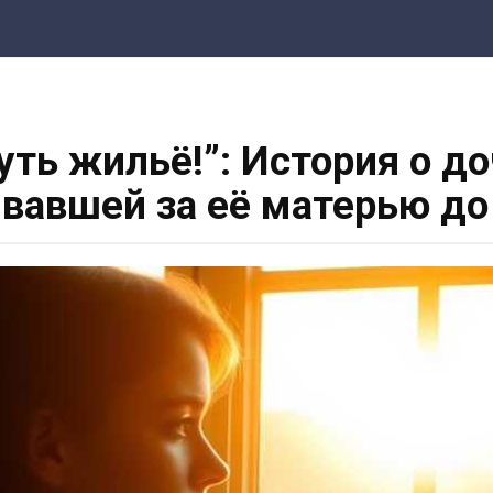
уть жильё!”: История о д
вавшей за её матерью до