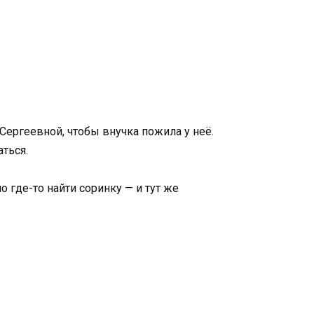
Сергеевной, чтобы внучка пожила у неё.
аться.
ло где-то найти соринку — и тут же