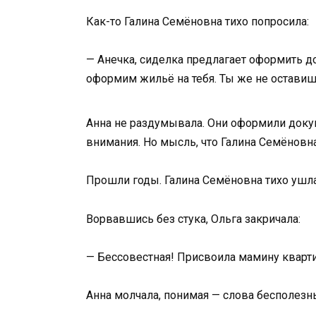
Как-то Галина Семёновна тихо попросила:
— Анечка, сиделка предлагает оформить до
оформим жильё на тебя. Ты же не остави
Анна не раздумывала. Они оформили докум
внимания. Но мысль, что Галина Семёновна
Прошли годы. Галина Семёновна тихо ушла.
Ворвавшись без стука, Ольга закричала:
— Бессовестная! Присвоила мамину кварти
Анна молчала, понимая — слова бесполезны