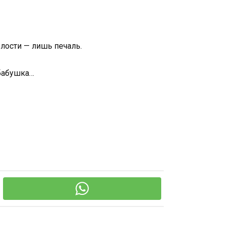
злости — лишь печаль.
 бабушка…