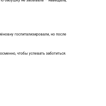
 Но бабушку не забывала — навещала,
мёновну госпитализировали, но после
осменно, чтобы успевать заботиться.