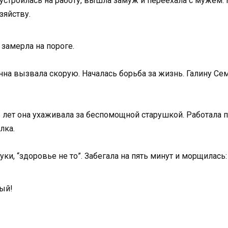
 устроилась на работу, вышла замуж и переехала с мужем.
зяйству.
замерла на пороге.
нна вызвала скорую. Началась борьба за жизнь. Галину Се
 лет она ухаживала за беспомощной старушкой. Работала п
лка.
уки, “здоровье не то”. Забегала на пять минут и морщилась:
лый!