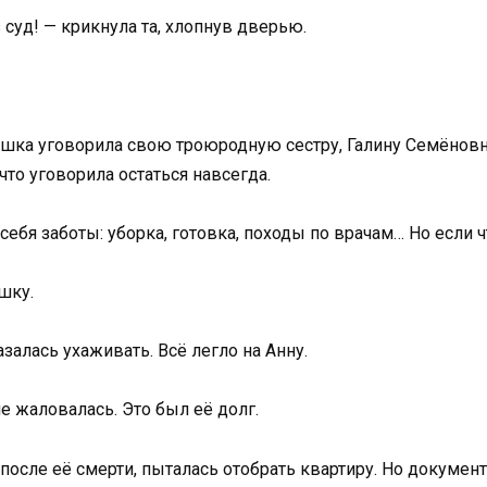
суд! — крикнула та, хлопнув дверью.
ушка уговорила свою троюродную сестру, Галину Семёновну,
 что уговорила остаться навсегда.
а себя заботы: уборка, готовка, походы по врачам… Но если
шку.
залась ухаживать. Всё легло на Анну.
е жаловалась. Это был её долг.
 после её смерти, пыталась отобрать квартиру. Но докум