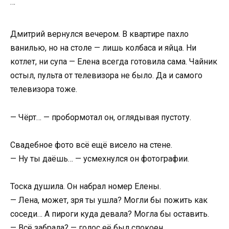
…
Дмитрий вернулся вечером. В квартире пахло
ванилью, но на столе — лишь колбаса и яйца. Ни
котлет, ни супа — Елена всегда готовила сама. Чайник
остыл, пульта от телевизора не было. Да и самого
телевизора тоже.
— Чёрт… — пробормотал он, оглядывая пустоту.
Свадебное фото всё ещё висело на стене.
— Ну ты даёшь… — усмехнулся он фотографии.
Тоска душила. Он набрал номер Елены.
— Лена, может, зря ты ушла? Могли бы пожить как
соседи… А пироги куда девала? Могла бы оставить.
— Всё забрала? — голос её был спокоен.