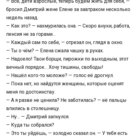
— Всё, дети взрослые, теперь будем жить для себя, —
бросил Дмитрий жене Елене за завтраком несколько
недель назад.
— Как это? — нахмурилась она. — Скоро внуки, работа,
пенсия не за горами…
— Каждый сам по себе, — отрезал он, глядя в окно.
— Ты о чём? — Елена сжала чашку в руках.
— Надоело! Твои борщи, пирожки по выходным, этот
вечный порядок… Хочу тишины, свободы!
— Нашёл кого-то моложе? — голос её дрогнул.
— Пока нет, но найдутся женщины, которые оценят
меня по достоинству.
— А я разве не ценила? Не заботилась? — её пальцы
впились в столешницу.
— Ну… — Дмитрий запнулся.
— Куда ты собрался?
— Это ты уйдёшь, — холодно сказал он. — У тебя есть