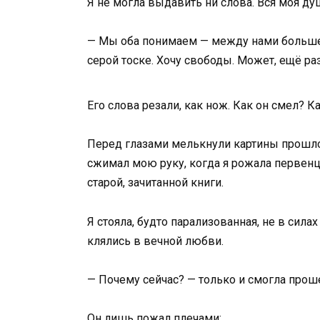
Я не могла выдавить ни слова. Вся моя ду
— Мы оба понимаем — между нами больше не
серой тоске. Хочу свободы. Может, ещё ра
Его слова резали, как нож. Как он смел? 
Перед глазами мелькнули картины прошлог
сжимал мою руку, когда я рожала первенца
старой, зачитанной книги.
Я стояла, будто парализованная, не в сил
клялись в вечной любви.
— Почему сейчас? — только и смогла проше
Он лишь пожал плечами: