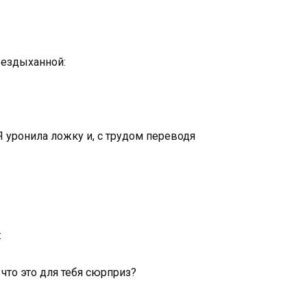
 бездыханной:
Я уронила ложку и, с трудом переводя
:
что это для тебя сюрприз?