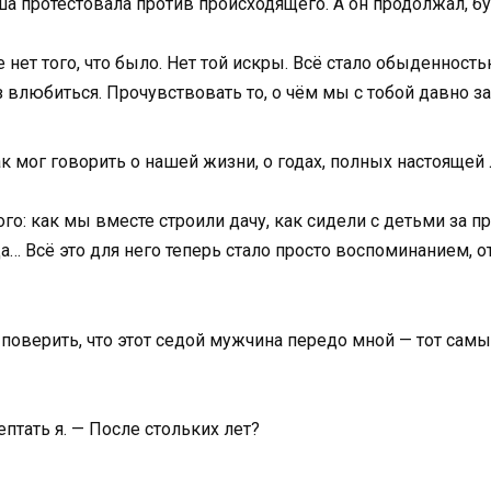
ша протестовала против происходящего. А он продолжал, б
т того, что было. Нет той искры. Всё стало обыденностью
з влюбиться. Прочувствовать то, о чём мы с тобой давно з
Как мог говорить о нашей жизни, о годах, полных настояще
о: как мы вместе строили дачу, как сидели с детьми за п
… Всё это для него теперь стало просто воспоминанием, от 
ах поверить, что этот седой мужчина передо мной — тот са
птать я. — После стольких лет?