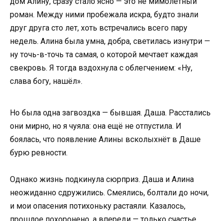
дом Алину, сразу стало ясно — это не мимолётный
роман. Между ними пробежала искра, будто знали
друг друга сто лет, хоть встречались всего пару
недель. Алина была умна, добра, светилась изнутри —
ну точь-в-точь та самая, о которой мечтает каждая
свекровь. Я тогда вздохнула с облегчением: «Ну,
слава богу, нашёл».
Но была одна загвоздка — бывшая. Даша. Расстались
они мирно, но я чуяла: она ещё не отпустила. И
боялась, что появление Алины всколыхнёт в Даше
бурю ревности.
Однако жизнь подкинула сюрприз. Даша и Алина
неожиданно сдружились. Смеялись, болтали до ночи,
и мои опасения потихоньку растаяли. Казалось,
прошлое похоронено, а впереди — только счастье.