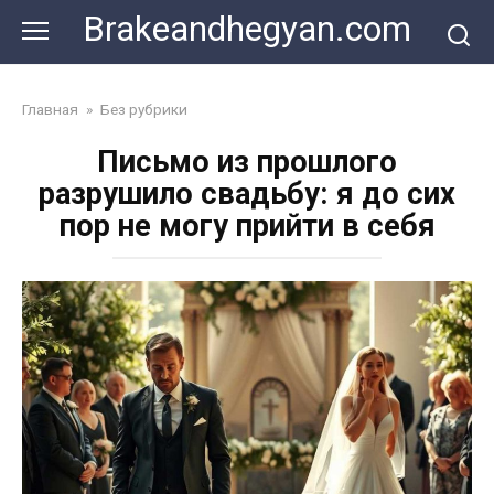
Skip
Brakeandhegyan.com
to
content
Главная
»
Без рубрики
Письмо из прошлого
разрушило свадьбу: я до сих
пор не могу прийти в себя