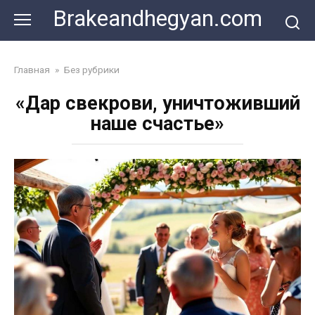
Skip
Brakeandhegyan.com
to
content
Главная
»
Без рубрики
«Дар свекрови, уничтоживший
наше счастье»