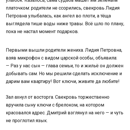
улыбок. Казалось, сама судьба машет им зелёным
платочком: родители не ссорились, свекровь Лидия
Петровна улыбалась, как ангел во плоти, а тёща
выглядела тише воды ниже травы. Всё шло по плану,
пока не настал момент подарков.
Первыми вышли родители жениха. Лидия Петровна,
взяв микрофон с видом царской особы, объявила:
— Раз у нас сын — глава семьи, то и жильё он должен
добывать сам. Но мы решили сделать исключение и
дарим вам квартиру! Вот ключи, живите да любите!
Зал ахнул от восторга. Свекровь торжественно
вручила сыну ключи с брелоком, на котором
красовался адрес. Дмитрий взглянул на него — и чуть
не проглотил язык.